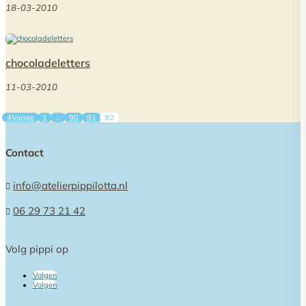
18-03-2010
chocoladeletters
11-03-2010
Vorige
1
…
90
91
92
Contact
info@atelierpippilotta.nl

06 29 73 21 42

Volg pippi op
Volgen
Volgen