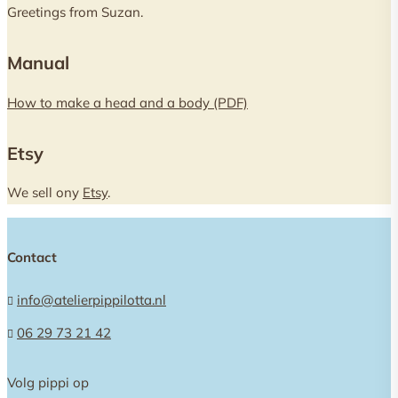
Greetings from Suzan.
Manual
How to make a head and a body (PDF)
Etsy
We sell ony
Etsy
.
Contact
info@atelierpippilotta.nl

06 29 73 21 42

Volg pippi op