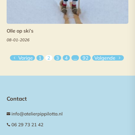
Olle op ski’s
08-01-2026
Vorige
1
2
3
4
…
92
Volgende
Contact
info@atelierpippilotta.nl

06 29 73 21 42
