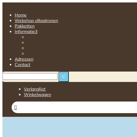
Home
Webshop viltpatronen
Pakketten
Informatie
3
Algemeen
Gratis patronen
Ontwerpster en atelier
Handleiding
Adressen
Contact
U
Verlanglijst
Winkelwagen
