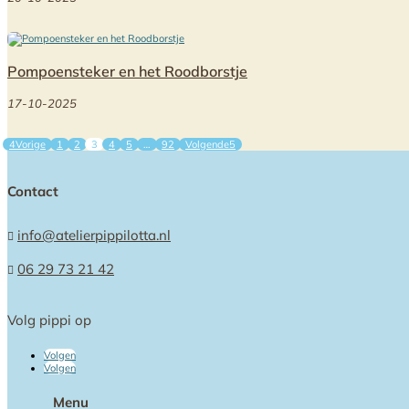
Pompoensteker en het Roodborstje
17-10-2025
Vorige
1
2
3
4
5
…
92
Volgende
Contact
info@atelierpippilotta.nl

06 29 73 21 42

Volg pippi op
Volgen
Volgen
Menu