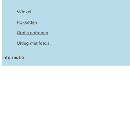
Winkel
Pakketten
Gratis patronen
Uitleg met foto’s
Informatie
Privacyverklaring
Algemene voorwaarden
Atelier pippilotta
Atelier Pippilotta ontwerpt viltpoppen voor seizoentafels. J
Steiner. Een seizoenstafel is een plekje waar je de kringloop
takjes, veren etc.