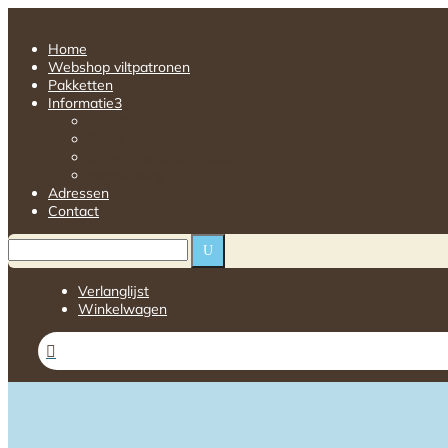
Home
Webshop viltpatronen
Pakketten
Informatie
3
Algemeen
Gratis patronen
Ontwerpster en atelier
Handleiding
Adressen
Contact
U
Verlanglijst
Winkelwagen
