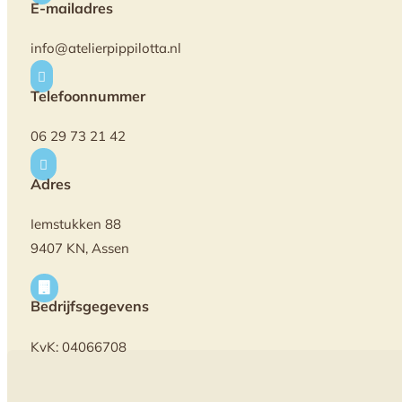
E-mailadres
info@atelierpippilotta.nl

Telefoonnummer
06 29 73 21 42

Adres
Iemstukken 88
9407 KN, Assen

Bedrijfsgegevens
KvK: 04066708