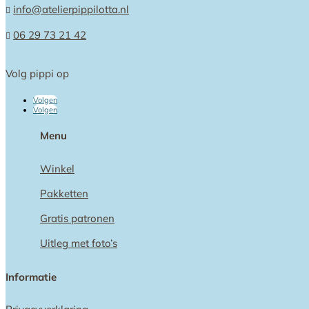
info@atelierpippilotta.nl

06 29 73 21 42

Volg pippi op
Volgen
Volgen
Menu
Winkel
Pakketten
Gratis patronen
Uitleg met foto’s
Informatie