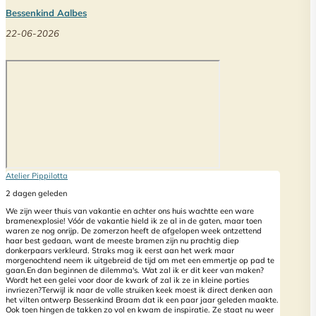
Bessenkind Aalbes
22-06-2026
Atelier Pippilotta
2 dagen geleden
We zijn weer thuis van vakantie en achter ons huis wachtte een ware
bramenexplosie! Vóór de vakantie hield ik ze al in de gaten, maar toen
waren ze nog onrijp. De zomerzon heeft de afgelopen week ontzettend
haar best gedaan, want de meeste bramen zijn nu prachtig diep
donkerpaars verkleurd. Straks mag ik eerst aan het werk maar
morgenochtend neem ik uitgebreid de tijd om met een emmertje op pad te
gaan.
En dan beginnen de dilemma's. Wat zal ik er dit keer van maken?
Wordt het een gelei voor door de kwark of zal ik ze in kleine porties
invriezen?
Terwijl ik naar de volle struiken keek moest ik direct denken aan
het vilten ontwerp Bessenkind Braam dat ik een paar jaar geleden maakte.
Ook toen hingen de takken zo vol en kwam de inspiratie. Ze staat nu weer