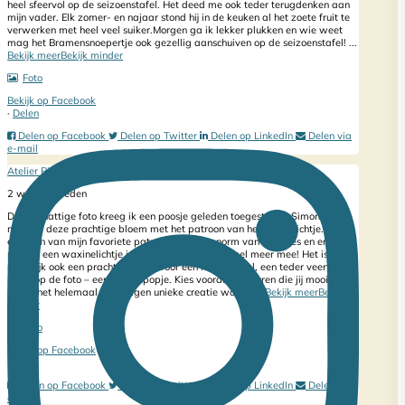
heel sfeervol op de seizoenstafel. Het deed me ook teder terugdenken aan
mijn vader. Elk zomer- en najaar stond hij in de keuken al het zoete fruit te
verwerken met heel veel suiker.
Morgen ga ik lekker plukken en wie weet
mag het Bramensnoepertje ook gezellig aanschuiven op de seizoenstafel!
...
Bekijk meer
Bekijk minder
Foto
Bekijk op Facebook
·
Delen
Delen op Facebook
Delen op Twitter
Delen op LinkedIn
Delen via
e-mail
Atelier Pippilotta
2 weken geleden
Deze schattige foto kreeg ik een poosje geleden toegestuurd! Simone
maakte deze prachtige bloem met het patroon van het Lotus Lichtje. Dit is
echt één van mijn favoriete patronen. Ik hou enorm van kaarsjes en er past
precies een waxinelichtje in.
Maar je kunt er nog veel meer mee! Het is
namelijk ook een prachtig plekje voor een mooi kristal, een teder veertje of –
zoals op de foto – een lief viltpopje. Kies vooral de kleuren die jij mooi vindt,
zodat het helemaal jouw eigen unieke creatie wordt.
...
Bekijk meer
Bekijk
minder
Foto
Bekijk op Facebook
·
Delen
Delen op Facebook
Delen op Twitter
Delen op LinkedIn
Delen via
e-mail