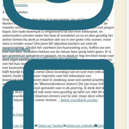
Atelier Pippilotta
4 weken geleden
Stap je onze tuin in, dan stap je in een groene zee vol bloemen. Vlinders,
libellen en hommels vliegen af en aan. Vogeltjes zoeken elk voorjaar de
mooiste verstopplekjes voor hun nest en we komen zelfs egeltjes met jongen
tegen. Een oude bloempot is omgetoverd tot een mini-kikkerpoel, en
salamanders schuilen onder het hout of wandelen zo nu en dan gezellig het
atelier binnen.
Nu denk je misschien dat we in een grote villa wonen, maar
niets is minder waar! Ons jaren 80 rijtjeshuis kochten we rond de
eeuwwisseling. Omdat het voorheen een huurwoning was, troffen we een
atelierpippilotta
kale tuin aan. Sindsdien hebben we de natuur haar gang laten gaan. Er is
een groentetuin gekomen en gegaan, en nu staat er nog een klein kasje voor
Bessenkind braam We zijn weer thuis van vakantie
onze eigen komkommers en tomaten. Voor het gemak liggen er wat tegels
van het huis naar de schuur en op het klusterras, maar verder ligt de tuin vol
met boomschors. Dat is niet altijd even praktisch, maar het is zó mooi en
blijft heerlijk koel in de zomer.
Deze levendige tuin en wat men 'onkruid'
noemt, biedt telkens weer inspiratie voor het ontwerpen van
bloemenkinderen. Daarom deel ik vandaag weer een aantal prachtige
ontwerpen met jullie: de "Bloemenkinderen stekers".
Dit zijn maar liefst 12
lieve ontwerpen, speciaal gemaakt voor in de jaarring. Ik denk dat ik de
jaarring deze week zelf ook weer eens gezellig op tafel zet. Met dit warme
weer verwelken echte bloemen immers veel te snel, maar deze vilten
kindjes blijven de hele zomer stralen!
...
Bekijk meer
Bekijk minder
Foto
Bekijk op Facebook
·
Delen
Delen op Facebook
Delen op Twitter
Delen op LinkedIn
Delen via