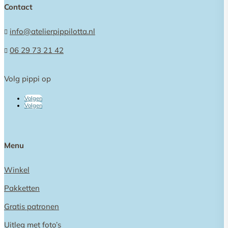
Contact
info@atelierpippilotta.nl

06 29 73 21 42

Volg pippi op
Volgen
Volgen
Menu
Winkel
Pakketten
Gratis patronen
Uitleg met foto’s