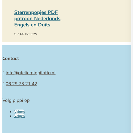
Sterrenpopjes PDF
patroon Nederlands,
Engels en Duits
€
2,00
Incl. BTW
Contact
info@atelierpippilotta.nl

06 29 73 21 42

Volg pippi op
Volgen
Volgen