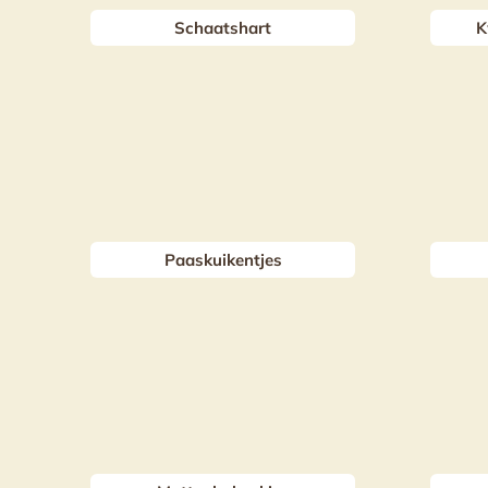
Schaatshart
K
Paaskuikentjes