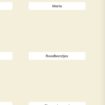
Maria
Roodborstjes