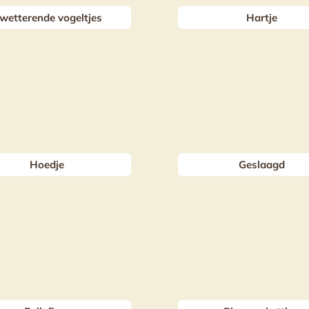
wetterende vogeltjes
Hartje
Hoedje
Geslaagd