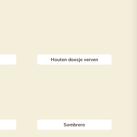
Houten doosje verven
Sombrero