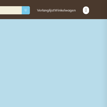
Verlanglijst
Winkelwagen

U