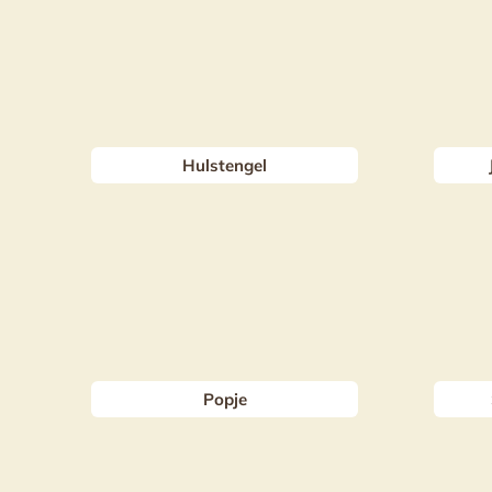
Hulstengel
Popje