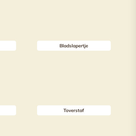
Bladslapertje
Toverstaf