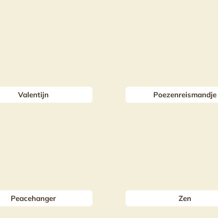
Valentijn
Poezenreismandje
Peacehanger
Zen