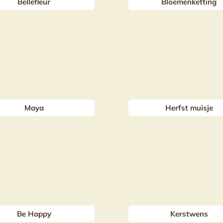
Bellefleur
Bloemenketting
Maya
Herfst muisje
Be Happy
Kerstwens