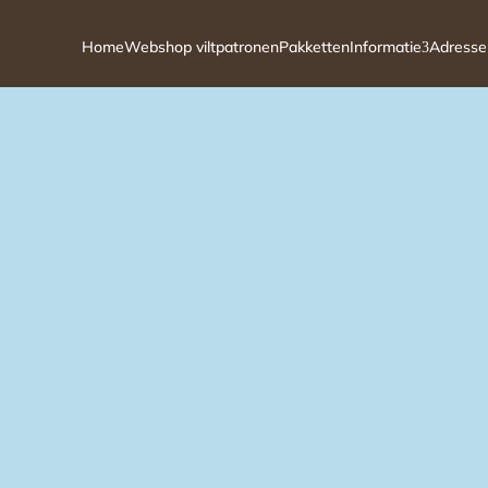
Home
Webshop viltpatronen
Pakketten
Informatie
Adresse
3