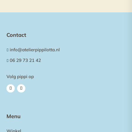
Contact
info@atelierpippilotta.nl

06 29 73 21 42

Volg pippi op
Menu
Winkel