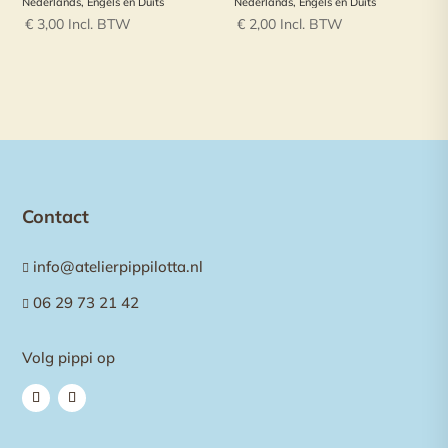
Nederlands, Engels en Duits
Nederlands, Engels en Duits
€
3,00
Incl. BTW
€
2,00
Incl. BTW
Contact
info@atelierpippilotta.nl

06 29 73 21 42

Volg pippi op