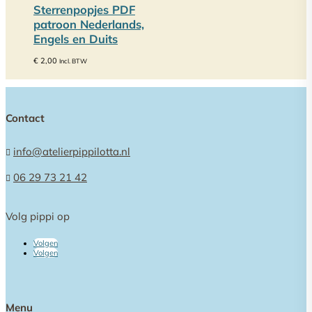
Sterrenpopjes PDF
patroon Nederlands,
Engels en Duits
€
2,00
Incl. BTW
Contact
info@atelierpippilotta.nl

06 29 73 21 42

Volg pippi op
Volgen
Volgen
Menu