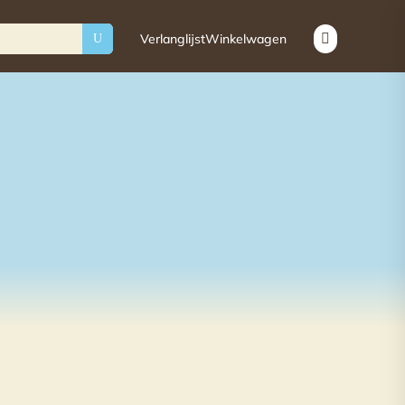
Verlanglijst
Winkelwagen

U