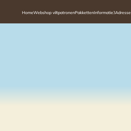
Home
Webshop viltpatronen
Pakketten
Informatie
Adresse
3