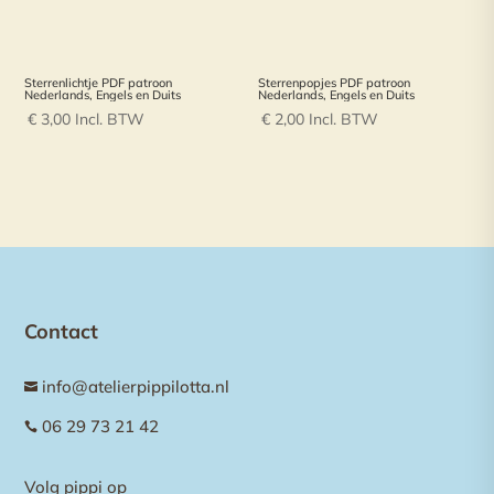
Sterrenlichtje PDF patroon
Sterrenpopjes PDF patroon
Nederlands, Engels en Duits
Nederlands, Engels en Duits
€
3,00
Incl. BTW
€
2,00
Incl. BTW
Contact
info@atelierpippilotta.nl

06 29 73 21 42

Volg pippi op