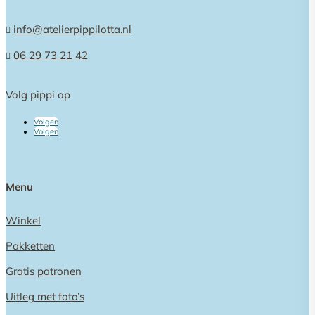
info@atelierpippilotta.nl

06 29 73 21 42

Volg pippi op
Volgen
Volgen
Menu
Winkel
Pakketten
Gratis patronen
Uitleg met foto’s