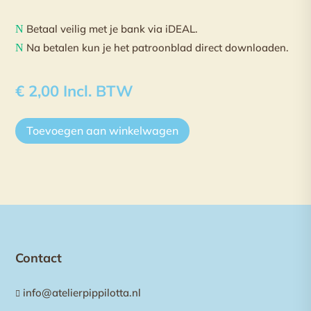
Betaal veilig met je bank via iDEAL.
N
Na betalen kun je het patroonblad direct downloaden.
N
€
2,00
Incl. BTW
Toevoegen aan winkelwagen
Contact
info@atelierpippilotta.nl
