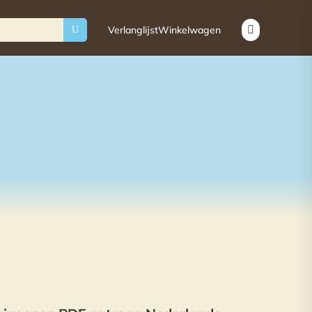
Verlanglijst
Winkelwagen

U