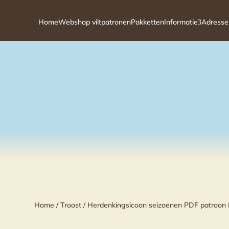
Home
Webshop viltpatronen
Pakketten
Informatie
Adresse
3
Home
/
Troost
/ Herdenkingsicoon seizoenen PDF patroon 