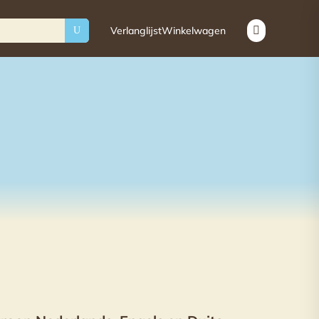
Verlanglijst
Winkelwagen

U