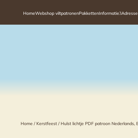
Home
Webshop viltpatronen
Pakketten
Informatie
Adresse
3
Home
/
Kerstfeest
/ Hulst lichtje PDF patroon Nederlands, 