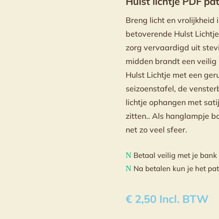
Hulst lichtje PDF pa
Breng licht en vrolijkhe
betoverende Hulst Lichtje v
zorg vervaardigd uit stevi
midden brandt een veilig 
Hulst Lichtje met een geru
seizoenstafel, de vensterb
lichtje ophangen met sati
zitten.. Als hanglampje b
net zo veel sfeer.
Betaal veilig met je bank
N
Na betalen kun je het pa
N
€
2,50
Incl. BTW