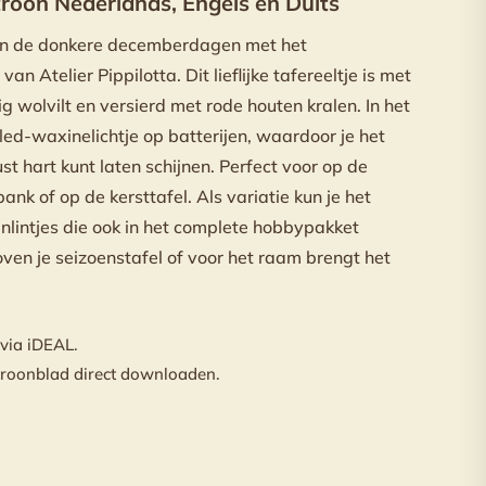
troon Nederlands, Engels en Duits
id in de donkere decemberdagen met het
an Atelier Pippilotta. Dit lieflijke tafereeltje is met
g wolvilt en versierd met rode houten kralen. In het
led-waxinelichtje op batterijen, waardoor je het
st hart kunt laten schijnen. Perfect voor op de
ank of op de kersttafel. Als variatie kun je het
jnlintjes die ook in het complete hobbypakket
oven je seizoenstafel of voor het raam brengt het
 via iDEAL.
troonblad direct downloaden.