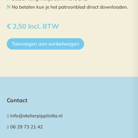
Na betalen kun je het patroonblad direct downloaden.
N
€
2,50
Incl. BTW
Toevoegen aan winkelwagen
Contact
info@atelierpippilotta.nl

06 29 73 21 42
