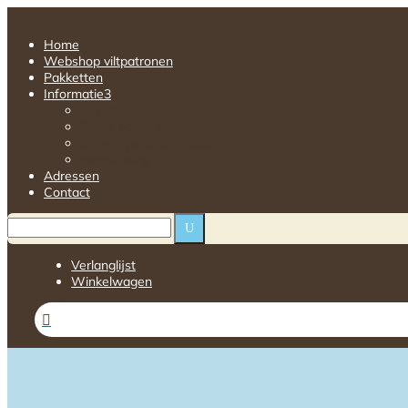
Home
Webshop viltpatronen
Pakketten
Informatie
3
Algemeen
Gratis patronen
Ontwerpster en atelier
Handleiding
Adressen
Contact
U
Verlanglijst
Winkelwagen
