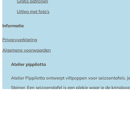
Gratis patronen
Uitleg met foto’s
Informatie
Privacyverklaring
Algemene voorwaarden
Atelier pippilotta
Atelier Pippilotta ontwerpt viltpoppen voor seizoentafels. J
Steiner. Een seizoenstafel is een plekje waar je de kringloop
takjes, veren etc.
© 2026 Atelier Pippilotta