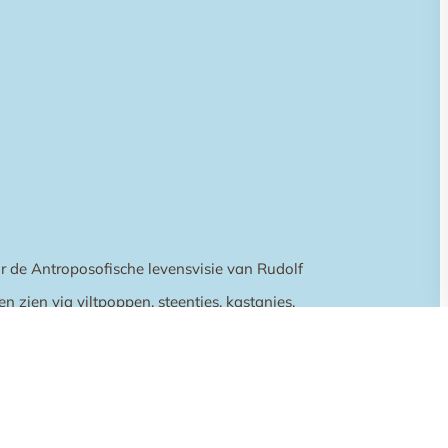
oor de Antroposofische levensvisie van Rudolf
en zien via viltpoppen, steentjes, kastanjes,