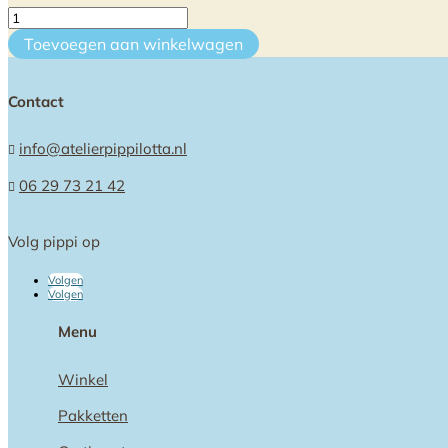
Kristalkinderen
aantal
Toevoegen aan winkelwagen
Contact
info@atelierpippilotta.nl

06 29 73 21 42

Volg pippi op
Volgen
Volgen
Menu
Winkel
Pakketten