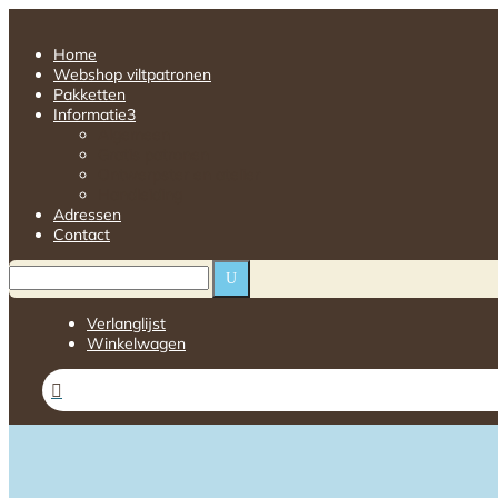
Home
Webshop viltpatronen
Pakketten
Informatie
3
Algemeen
Gratis patronen
Ontwerpster en atelier
Handleiding
Adressen
Contact
U
Verlanglijst
Winkelwagen
