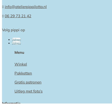
info@atelierpippilotta.nl

06 29 73 21 42

Volg pippi op
Volgen
Volgen
Menu
Winkel
Pakketten
Gratis patronen
Uitleg met foto’s
Informatie